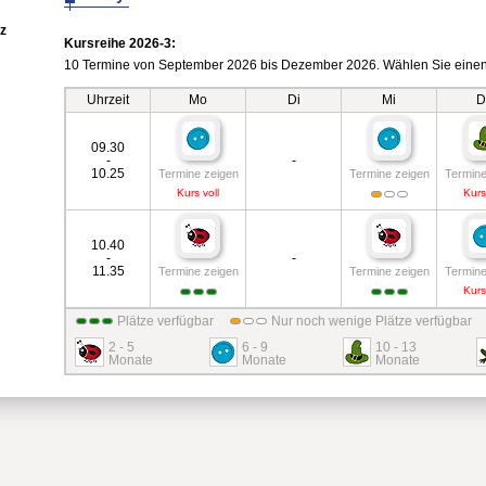
z
Kursreihe 2026-3:
10 Termine von September 2026 bis Dezember 2026. Wählen Sie einen
Uhrzeit
Mo
Di
Mi
D
09.30
-
-
10.25
Termine zeigen
Termine zeigen
Termine
Kurs voll
Kurs
10.40
-
-
11.35
Termine zeigen
Termine zeigen
Termine
Kurs
Plätze verfügbar
Nur noch wenige Plätze verfügbar
2 - 5
6 - 9
10 - 13
Monate
Monate
Monate