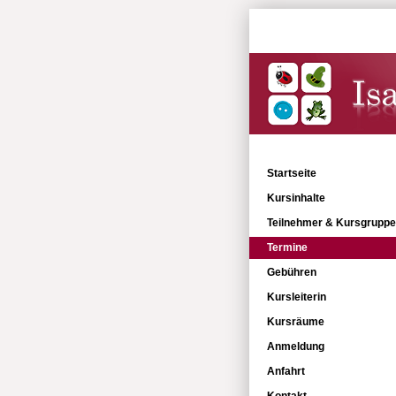
Babytreff
Kopfbereich
Menü
Inhaltsbereich
Startseite
Kursinhalte
Teilnehmer & Kursgrupp
Termine
Gebühren
Kursleiterin
Kursräume
Anmeldung
Anfahrt