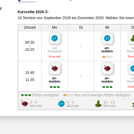
z
Kursreihe 2026-3:
10 Termine von September 2026 bis Dezember 2026. Wählen Sie einen
Uhrzeit
Mo
Di
Mi
D
09.30
-
-
auf
an-
a
10.25
Warteliste
melden
Warte
Kurs voll
Kurs
10.40
-
-
an-
an-
a
11.35
melden
melden
Warte
Kurs
Plätze verfügbar
Nur noch wenige Plätze verfügbar
2 - 5
6 - 9
10 - 13
Monate
Monate
Monate