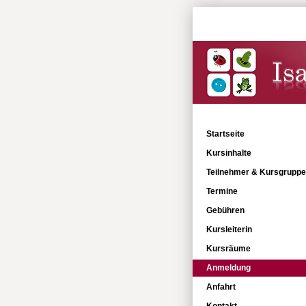
Babytreff
Kopfbereich
Menü
Inhaltsbereich
Startseite
Kursinhalte
Teilnehmer & Kursgrupp
Termine
Gebühren
Kursleiterin
Kursräume
Anmeldung
Anfahrt