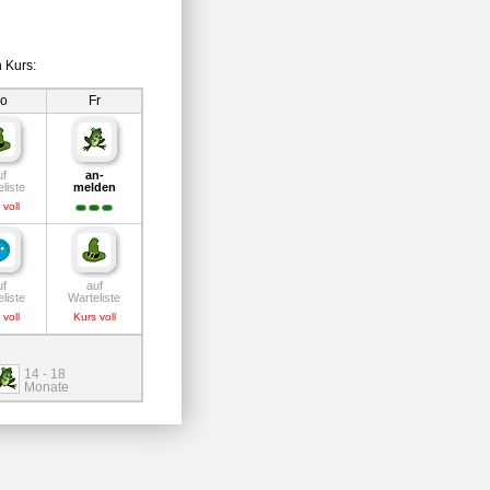
 Kurs:
o
Fr
uf
an-
liste
melden
 voll
uf
auf
liste
Warteliste
 voll
Kurs voll
14 - 18
Monate